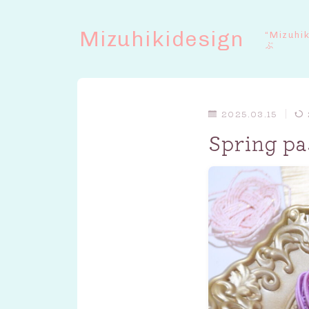
Mizuhikidesign
“Mizuhi
ぶ
2025.03.15
Spring p