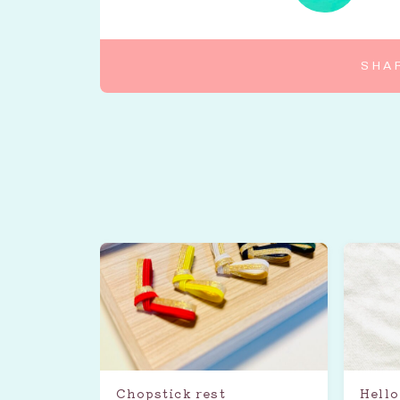
SHA
Chopstick rest
Hello