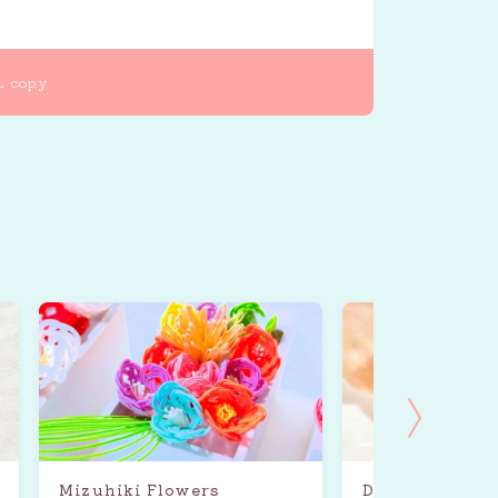
L copy
Mizuhiki Flowers
Delicious mac