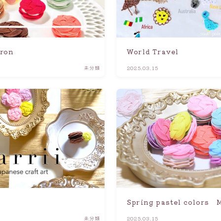
aron
World Travel
未分類
2025.03.15
Spring pastel colors 
未分類
2025.03.15