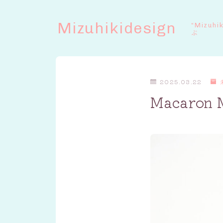
Mizuhikidesign
“Mizuhi
ぶ
2025.03.22
Macaron 