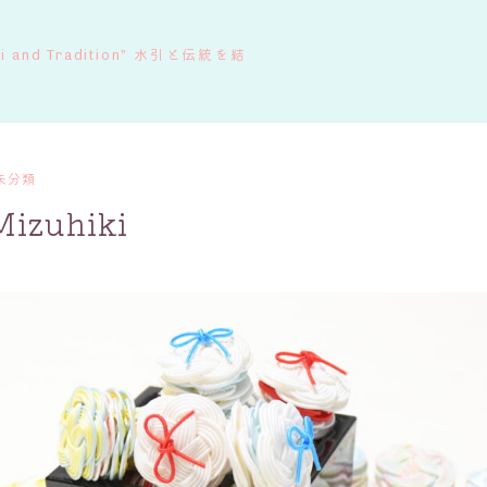
ki and Tradition” 水引と伝統を結
未分類
Mizuhiki